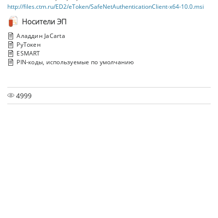
http://files.ctm.ru/ED2/eToken/SafeNetAuthenticationClient-x64-10.0.msi
Носители ЭП
Аладдин JaCarta
РуТокен
ESMART
PIN-коды, используемые по умолчанию
4999