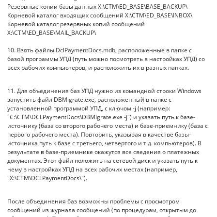
Резервные копии базы данных X:\CTM\ED_BASE\BASE_BACKUP\
Корневой каталог входящих сообщений X:\CTM\ED_BASE\INBOX\
Корневой каталог резервных копий сообщений
X:\CTM\ED_BASE\MAIL_BACKUP\
10. Взять файлы DclPaymentDocs.mdb, расположенные в папке с
базой программы УПД (путь можно посмотреть в настройках УПД) со
всех рабочих компьютеров, и расположить их в разных папках.
11. Для объединения баз УПД нужно из командной строки Windows
запустить файл DBMigrate.exe, расположенный в папке с
установленной программой УПД, с ключом -j (например:
"C:\CTM\DCLPaymentDocs\DBMigrate.exe -j") и указать путь к базе-
источнику (база со второго рабочего места) и базе-приемнику (база с
первого рабочего места). Повторить, указывая в качестве базы-
источника путь к базе с третьего, четвертого и т.д. компьютеров). В
результате в базе-приемнике окажутся все сведения о платежных
документах. Этот файл положить на сетевой диск и указать путь к
нему в настройках УПД на всех рабочих местах (например,
"X:\CTM\DCLPaymentDocs\").
После объединения баз возможны проблемы с просмотром
сообщений из журнала сообщений (по процедурам, открытым до