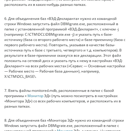
расположить их в каких-нибудь разных папках.
6. Для объединения баз «ВЭД-Декларанта» нужно из командной
строки Windows запустить файл DBMigrate.exe, расположенный в
папке с установленной программой «ВЭД-Декларант», с ключом -j
(например: C:\CTM\DCL\DBMigrate.exe -j) и указать путь к базе-
источнику (база со второго рабочего места) и базе-приемнику (база с
первого рабочего места). Повторить, указывая в качестве базы-
источника путь к базе с третьего, четвертого и т.д. компьютеров). В
результате в базе-приемнике окажутся все декларации. Этот файл
положить на сетевой диск и указать путь к нему в настройках «ВЭД-
Декларант» на всех рабочих местах («Сервис — Основные настройки
— Рабочее место — Рабочая база данных»), например,
X:\CTM\DCL_BASE\.
7. Взять файлы monitored.mdb, расположенные в папке с базой
программы «
Монитор
ЭД» (путь можно посмотреть в настройках
«Монитора ЭД») со всех рабочих компьютеров, и расположить их в
разных папках.
8. Для объединения баз «Монитора ЭД» нужно из командной строки
Windows запустить файл DBMigrate.exe, расположенный в папке с
установленной программой «
Монитор
ЭД», с ключом -j (например,