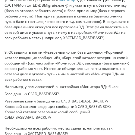
C:\CTM\Monitor_ED\DBMigrate.exe -j) и указать путь к базе-источнику
(база со второго рабочего места) и базе-приемнику (база с первого
рабочего места). Повторить, указывая в качестве базы-источника
путь к базе с третьего, четвертого и т.д. компьютеров). В результате в
базе-приемнике окажутся все протоколы ЭД. Этот файл положить на
сетевой диск и указать путь к нему в настройках «Монитора ЭД» на
всех рабочих местах (например, X:\CTM\ED_BASE\BASE\).
9. Объединить папки «Резервные копии базы данных», «Корневой
каталог входящих сообщений», «Корневой каталог резервных копий
сообщений» (см. настройки «Монитора ЭД», закладка «База данных»)
со всех рабочих мест. Итоговые объединенные папки положить на
сетевой диск и указать путь к ним в настройках «Монитора ЭД» на
всех рабочих местах.
Например, у пользователей в настройках «Монитора ЭД» было:
База данных C:\ED_BASE\BASE\
Резервные копии базы данных C:\ED_BASE\BASE_BACKUP\
Корневой каталог входящих сообщений C:\ED_BASE\INBOX\
Корневой каталог резервных копий сообщений
C:\ED_BASE\MAIL_BACKUP\
Необходимо на всех рабочих местах сделать, например, так:
База данных X:\CTM\ED_BASE\BASE\