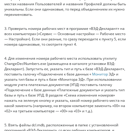
местах названия Пользователей и названия Профилей должны быть
уникальны. Если они одинаковые, то перед объединением их нужно
переименовать.
3. Проверить номера рабочих мест в программе «ВЭД-Декларант» на
всех компьютерах («Сервис — Основные настройки — Рабочее место
— Настройка»). Если они разные, то сразу переходите к пункту 5, если
номера одинаковые, то смотрите пункт 4.
4. Для изменения номера рабочего места использовать утилиту
ChangeDeclNumbers.exe (размещена в каталоге установки ВЭД-
Декларант). Запустить ее, указать тип и путь к базе «ВЭД-Декларант»,
поставить галочку «Подключение к базе данных «
Монитор
ЭД» и
указать тип базы и путь к базе «Монитора ЭД». При использовании
модуля учета платежных документов (УПД) поставить галочку
«Подключение к базе данных «Платежные документы» и указать тип
базы и путь к базе УПД. В разделе «Схема изменения номеров»
нажать на зеленую кнопку и указать, какой номер рабочего места на
какой заменить (например, на втором компьютере заменить «00» на
«02» на третьем компьютере — «00» на «03» и т.д.).
5. Взять файлы dcl.mdb, расположенные в папке с установленной
программой «ВЭД-Декларант», со всех рабочих компьютеров, и