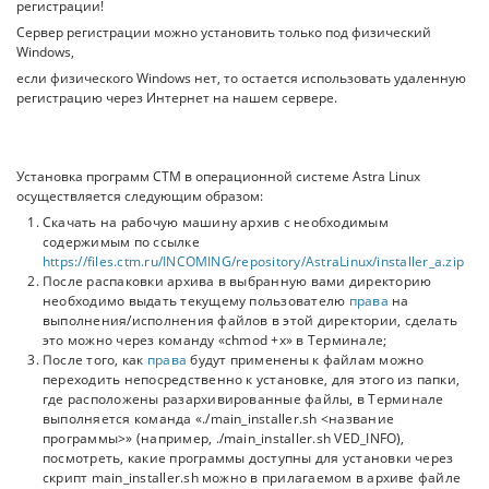
регистрации!
Сервер регистрации можно установить только под физический
Windows,
если физического Windows нет, то остается использовать удаленную
регистрацию через Интернет на нашем сервере.
Установка программ СТМ в операционной системе Astra Linux
осуществляется следующим образом:
Скачать на рабочую машину архив с необходимым
содержимым по ссылке
https://files.ctm.ru/INCOMING/repository/AstraLinux/installer_a.zip
После распаковки архива в выбранную вами директорию
необходимо выдать текущему пользователю
права
на
выполнения/исполнения файлов в этой директории, сделать
это можно через команду «chmod +x» в Терминале;
После того, как
права
будут применены к файлам можно
переходить непосредственно к установке, для этого из папки,
где расположены разархивированные файлы, в Терминале
выполняется команда «./main_installer.sh <название
программы>» (например, ./main_installer.sh VED_INFO),
посмотреть, какие программы доступны для установки через
скрипт main_installer.sh можно в прилагаемом в архиве файле