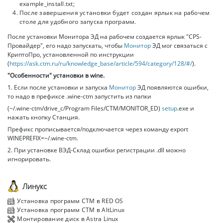
example_install.txt;
После завершения установки будет создан ярлык на рабочем
столе для удобного запуска программ.
После установки Монитора ЭД на рабочем создается ярлык "CPS-
Провайдер", его надо запускать, чтобы
Монитор
ЭД мог связаться с
КриптоПро, установленной по инструкции
(
https://ask.ctm.ru/ru/knowledge_base/article/594/category/128/#/
).
"Особенности" установки в wine.
1. Если после установки и запуска
Монитор
ЭД появляются ошибки,
то надо в префиксе .wine-ctm запустить из папки
(~/.wine-ctm/drive_c/Program Files/CTM/MONITOR_ED)
setup
.exe и
нажать кнопку Станция.
Префикс прописывается/подключается через команду export
WINEPREFIX=~/.wine-ctm.
2. При установке ВЭД-Склад ошибки регистрации .dll можно
игнорировать.
Линукс
Установка программ СТМ в RED OS
Установка программ СТМ в AltLinux
Монтирование диск в Astra Linux