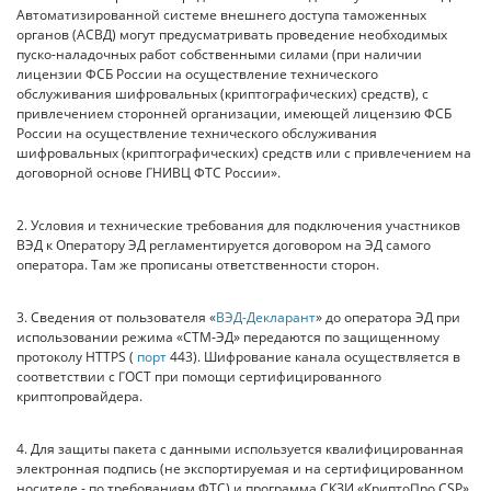
Автоматизированной системе внешнего доступа таможенных
органов (АСВД) могут предусматривать проведение необходимых
пуско-наладочных работ собственными силами (при наличии
лицензии ФСБ России на осуществление технического
обслуживания шифровальных (криптографических) средств), с
привлечением сторонней организации, имеющей лицензию ФСБ
России на осуществление технического обслуживания
шифровальных (криптографических) средств или с привлечением на
договорной основе ГНИВЦ ФТС России».
2. Условия и технические требования для подключения участников
ВЭД к Оператору ЭД регламентируется договором на ЭД самого
оператора. Там же прописаны ответственности сторон.
3. Сведения от пользователя «
ВЭД-Декларант
» до оператора ЭД при
использовании режима «СТМ-ЭД» передаются по защищенному
протоколу HTTPS (
порт
443). Шифрование канала осуществляется в
соответствии с ГОСТ при помощи сертифицированного
криптопровайдера.
4. Для защиты пакета с данными используется квалифицированная
электронная подпись (не экспортируемая и на сертифицированном
носителе - по требованиям ФТС) и программа СКЗИ «КриптоПро CSP»