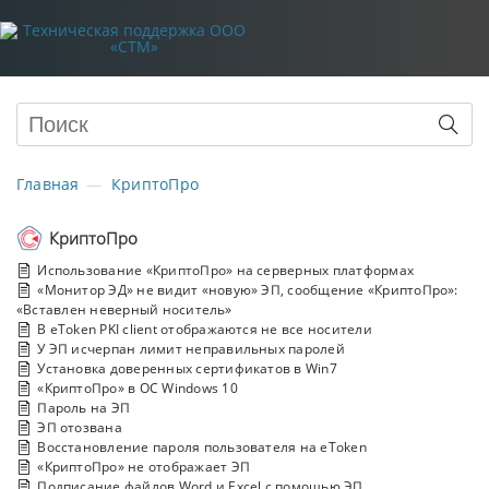
Главная
КриптоПро
КриптоПро
Использование «КриптоПро» на серверных платформах
«Монитор ЭД» не видит «новую» ЭП, сообщение «КриптоПро»:
«Вставлен неверный носитель»
В eToken PKI client отображаются не все носители
У ЭП исчерпан лимит неправильных паролей
Установка доверенных сертификатов в Win7
«КриптоПро» в ОС Windows 10
Пароль на ЭП
ЭП отозвана
Восстановление пароля пользователя на eToken
«КриптоПро» не отображает ЭП
Подписание файлов Word и Excel с помощью ЭП