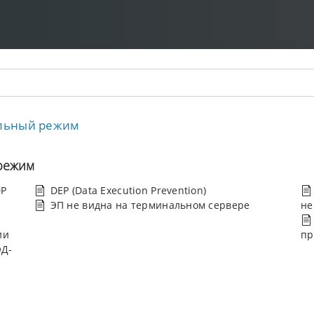
альный режим
режим
DP
DEP (Data Execution Prevention)
ЭП не видна на терминальном сервере
не
ии
пр
ЭД-