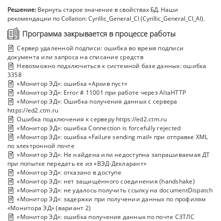
Решение:
Вернуть старое значение в свойствах БД. Наши
рекомендации по Collation: Cyrillic_General_CI (Cyrillic_General_CI_AI).
Программа закрывается в процессе работы
Сервер удаленной подписи: ошибка во время подписи
документа или запроса на списание средств
Невозможно подключиться к системной базе данных: ошибка
3358
«Монитор ЭД»: ошибка «Архив пуст»
«Монитор ЭД»: Error # 11001 при работе через AltaHTTP
«Монитор ЭД»: Ошибка получения данных с сервера
https://ed2.ctm.ru
Ошибка подключения к серверу https://ed2.ctm.ru
«Монитор ЭД»: ошибка Connection is forcefully rejected
«Монитор ЭД»: ошибка «Failure sending mail» при отправке XML
по электронной почте
«Монитор ЭД»: Не найдена или недоступна запрашиваемая ДТ
при попытке передать ее из «ВЭД-Декларант»
«Монитор ЭД»: отказано в доступе
«Монитор ЭД»: нет защищённого соединения (handshake)
«Монитор ЭД»: не удалось получить ссылку на documentDispatch
«Монитор ЭД»: задержки при получении данных по профилям
«Монитора ЭД» (вариант 2)
«Монитор ЭД»: ошибка получения данных по почте СЗТЛС