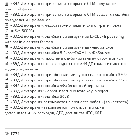
«ВЭД-Декларант»: при записи в формате СТМ получается
большой файл
«ВЭД-Декларант»: при записи в формате СТМ выдается ошибка
при удалении файла(-ов)
«ВЭД-Декларант»: недостаточно памяти для открытия окна
(Ошибка 50003)
«ВЭД-Декларант»: ошибка при загрузке из EXCEL «Input string
was not in a correct format»
«ВЭД-Декларант»: ошибка при загрузке данных из Excel
«ВЭД-Декларант»: ошибка 5 ExportToXML.InitDsSource
«ВЭД-Декларант»: проблема с дублированием строк в описи
«ВЭД-Декларант»: не все коды в графе 44 ДТ в классификаторе
кодов документов
«ВЭД-Декларант»: при обновлении курсов валют ошибка 3709
«ВЭД-Декларант»: при обновлении курсов валют ошибка 3275
«ВЭД-Декларант»: ошибка «Файл-контейнер пуст»
«ВЭД-Декларант»: Cannot insert duplicate key in object
«ВЭД-Декларант»: ошибка 3078
«ВЭД-Декларант» закрывается в процессе работы («вылетает»)
«ВЭД-Декларант» закрывается при открытии окна
дополнительных расходов, ДТС, доп. листа ДТС, КДТ
1771