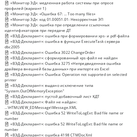
«Монитор ЭД»: медленная работа системы при опросе
профилей (вариант 1)
«Монитор ЭД»: «Ошибка 67: ... Too many files»
«Монитор ЭД»: код 01.00051.01: Некорректная ЭП
«Монитор ЭД»: ошибка при определении ссылочных
идентификаторов при передаче ДТ
«ВЭД-Декларант»: ошибка при формировании xps- и pdf-файла
«ВЭД-Декларант»: ошибка в функции ExecuteTask сервера
dbc2005
«ВЭД-Декларант»: Ошибка 3022 ChangeOrder
«ВЭД-Декларант»: сформированный xps-файл не найден
«ВЭД-Декларант»: Ошибка 3275 «Непредвиденная ошибка
драйвера внешней базы данных» при импорте из Excel
«ВЭД-Декларант»: Ошибка: Operation not supported on selected
printer
«ВЭД-Декларант»: выдано исключение типа
"System.OutOfMemoryException"
«ВЭД-Декларант»: пустой добавочный лист КДТ
«ВЭД-Декларант»: Файл не найден:
...\HTMLVIEW_EDMessage\Message.XML
«ВЭД-Декларант»: Ошибка 52 WriteToLogExt: Bad file name or
number
«ВЭД-Декларант»: ошибка 52 WriteToLogExt: Bad file name or
number
«ВЭД-Декларант»: ошибка 4198 CTMDocXml